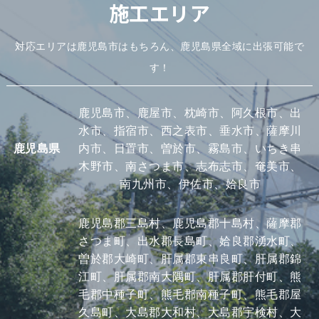
施工エリア
対応エリアは鹿児島市はもちろん、鹿児島県全域に出張可能で
す！
鹿児島市、鹿屋市、枕崎市、阿久根市、出
水市、指宿市、西之表市、垂水市、薩摩川
鹿児島県
内市、日置市、曽於市、霧島市、いちき串
木野市、南さつま市、志布志市、奄美市、
南九州市、伊佐市、姶良市
鹿児島郡三島村、鹿児島郡十島村、薩摩郡
さつま町、出水郡長島町、姶良郡湧水町、
曽於郡大崎町、肝属郡東串良町、肝属郡錦
江町、肝属郡南大隅町、肝属郡肝付町、熊
毛郡中種子町、熊毛郡南種子町、熊毛郡屋
久島町、大島郡大和村、大島郡宇検村、大